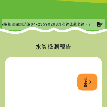
生相關問題請洽04-23590268許老師或蘇老師。」
「
水質檢測報告
回
上
頁