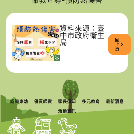
衛教宣導-預防熱傷害
資料來源：臺
中市政府衛生
回
局
上
頁
認識東幼
優質師資
家長須知
多元教育
最新消息
活動資訊