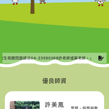
生相關問題請洽04-23590268許老師或蘇老師。」
「1
優良師資
許美鳳
學歷、經歷與教