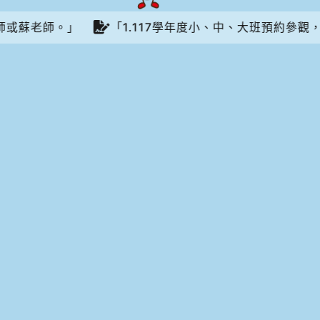
老師。」
「1.117學年度小、中、大班預約參觀，歡迎填