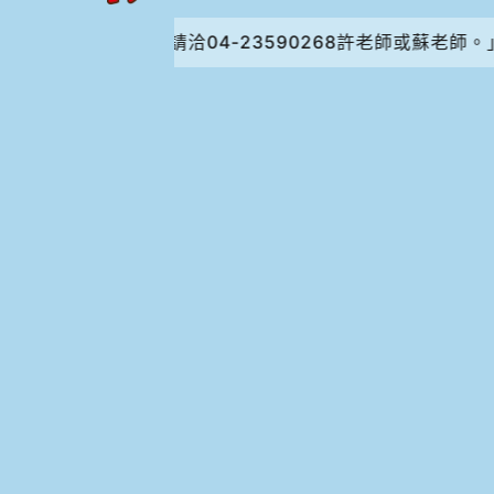
生相關問題請洽04-23590268許老師或蘇老師。」